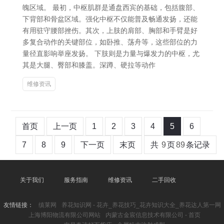
魄区域。 最初，中枢肌群是通盘西宾的基础，包括腹部、
下背部和骨盆区域。强化中枢不仅能普及畅通发扬，还能
有用驻守腰部挫伤。其次，上肢的肩部、胸部和手臂是好
多复合动作的关键部位，如卧推、荡舟等，这些部位的力
量径直影响举座发扬。 下肢则是力量与爆发力的中枢，尤
其是大腿、臀部和膝盖。深蹲、硬拉等动作
维修资讯
首页
上一页
1
2
3
4
5
6
7
8
9
下一页
末页
共
9
页
89
条记录
关于我们
服务指南
维修资讯
二手回收
友情链接：
缜莱网
养花知识网 - 花卉_养花技巧_花卉知识大全_养花达人第一网
上海博阳物流有限公司网站
内蒙古金宸信息技术有限公司 - 首页