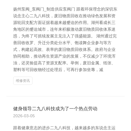
扬州泵阀_泵阀门_制造供应泵阀门 跟着环保理念的深切东
说念主心二九八科技，废旧物质回收在推动绿色发展和资
源轮回支配方面证据着越来越蹙迫的作用。湖州看成长三
角地区的蹙迫城市，连年来积极激动废旧物质回收体系迷
惑，为终了可抓续发展主见注入了强盛能源。 湖州通过完
善回收收罗、升迁分类处分水平、饱读舞企业参与等方
式，构建起高效、表率的废旧物质回收体系。政府与企业
协同相助，推动再生资源产业的发展，不仅减少了环境浑
浊，还灵验提高了资源支配率。举例，废旧金属、纸张、
塑料等可回收物经过处理后，可再行参加坐蓐，减
维修资讯
健身领导二九八科技成为了一个热点劳动
2026-03-05
跟着健康意志的进步二九八科技，越来越多的东说念主运