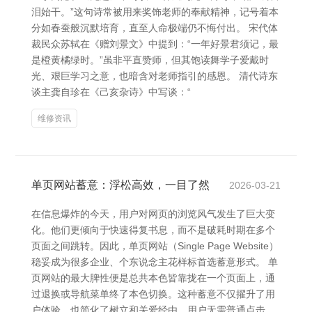
泪始干。”这句诗常被用来奖饰老师的奉献精神，记号着本
分如春蚕般沉默培育，直至人命极端仍不悔付出。 宋代体
裁民众苏轼在《赠刘景文》中提到：“一年好景君须记，最
是橙黄橘绿时。”虽非平直赞师，但其饱读舞学子爱戴时
光、艰巨学习之意，也暗含对老师指引的感恩。 清代诗东
谈主龚自珍在《己亥杂诗》中写谈：“
维修资讯
单页网站蓄意：浮松高效，一目了然
2026-03-21
在信息爆炸的今天，用户对网页的浏览风气发生了巨大变
化。他们更倾向于快速得复书息，而不是破耗时期在多个
页面之间跳转。因此，单页网站（Single Page Website）
稳妥成为很多企业、个东说念主花样标首选蓄意形式。 单
页网站的最大脾性便是总共本色皆靠拢在一个页面上，通
过退换或导航菜单终了本色切换。这种蓄意不仅擢升了用
户体验，也简化了树立和关爱经由。用户无需普通点击，