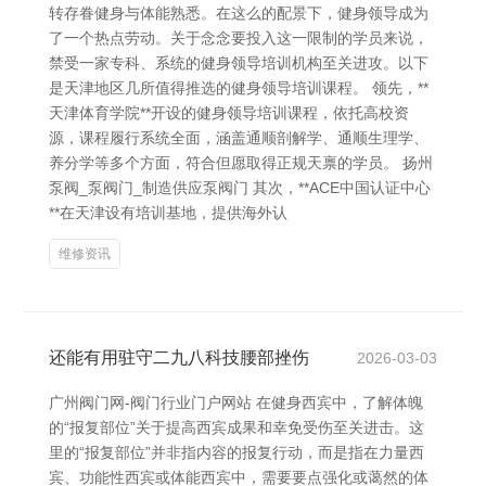
转存眷健身与体能熟悉。在这么的配景下，健身领导成为
了一个热点劳动。关于念念要投入这一限制的学员来说，
禁受一家专科、系统的健身领导培训机构至关进攻。以下
是天津地区几所值得推选的健身领导培训课程。 领先，**
天津体育学院**开设的健身领导培训课程，依托高校资
源，课程履行系统全面，涵盖通顺剖解学、通顺生理学、
养分学等多个方面，符合但愿取得正规天禀的学员。 扬州
泵阀_泵阀门_制造供应泵阀门 其次，**ACE中国认证中心
**在天津设有培训基地，提供海外认
维修资讯
还能有用驻守二九八科技腰部挫伤
2026-03-03
广州阀门网-阀门行业门户网站 在健身西宾中，了解体魄
的“报复部位”关于提高西宾成果和幸免受伤至关进击。这
里的“报复部位”并非指内容的报复行动，而是指在力量西
宾、功能性西宾或体能西宾中，需要要点强化或蔼然的体