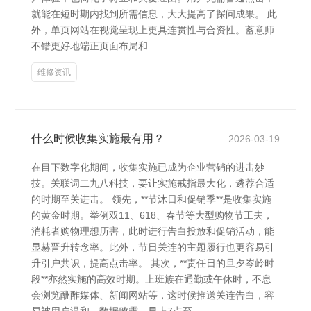
就能在短时期内找到所需信息，大大提高了探问成果。 此
外，单页网站在视觉呈现上更具连贯性与合资性。蓄意师
不错更好地端正页面布局和
维修资讯
什么时候收集实施最有用？
2026-03-19
在目下数字化期间，收集实施已成为企业营销的进击妙
技。关联词二九八科技，要让实施戒指最大化，遴荐合适
的时期至关进击。 领先，**节沐日和促销季**是收集实施
的黄金时期。举例双11、618、春节等大型购物节工夫，
消耗者购物理想历害，此时进行告白投放和促销活动，能
显赫晋升转念率。此外，节日关连的主题履行也更容易引
升引户共识，提高点击率。 其次，**责任日的旦夕岑岭时
段**亦然实施的高效时期。上班族在通勤或午休时，不息
会浏览酬酢媒体、新闻网站等，这时候推送关连告白，容