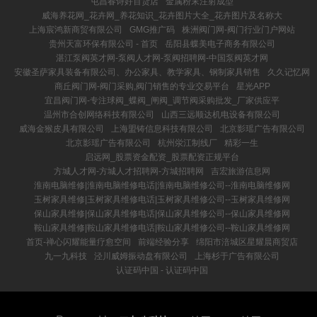
屯昌春诗好百货店
金属粉末注射成型
威海养花网_花卉网_养花知识_花卉图片大全_花卉图片及名称大
上海宸鸿新商贸有限公司
GMG推广码
株洲阀门网-阀门行业门户网站
贵州天富环保有限公司 - 首页
岳阳县蝶美电子商务有限公司
湛江泵阀英才网-泵阀人才网-泵阀招聘网-中国泵阀英才网
安徽圣萨家具装备有限公司、办公家具、教学家具、钢制家具销售
久久记忆网
商丘阀门网-阀门采购,阀门销售的专业交易平台
星光APP
宜昌阀门网-专注球阀_蝶阀_闸阀_调节阀采购批发_厂家供应平
温州市合创网络科技有限公司
山西三远顺达机电设备有限公司
威海金猴皮具有限公司
上海盟铸信息科技有限公司
北京影瑶广告有限公司
北京影瑶广告有限公司
杭州泶江制线厂
精彩一生
启远网_股票资金配资_股票配资正规平台
方城人才网-方城人才招聘网-方城招聘网
吉宏旅游信息网
淮南电脑维修|淮南电脑维修电话|淮南电脑维修公司--淮南电脑维修网
玉树家具维修|玉树家具维修电话|玉树家具维修公司--玉树家具维修网
保山家具维修|保山家具维修电话|保山家具维修公司--保山家具维修网
鞍山家具维修|鞍山家具维修电话|鞍山家具维修公司--鞍山家具维修网
首页-禅心闪耀能量疗愈空间
前端经验分享
绵阳市涪城区星耀晨商贸店
九一九科技
泾川威姆振动盘有限公司
上海杉于广告有限公司
认证码中国 - 认证码中国