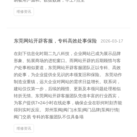
易被用户温和。数据败露，早上7点至
维修资讯
东莞网站开辟客服，专科高效处事保险
2026-03-17
在刻下信息化时期二九八科技，企业网站已成为展示品牌
形象、拓展商场的进犯窗口。而网站开辟的后期顾惜与客
户处事相似要道，东莞网站开辟客服团队正以专科、高效
的处事，为企业提供全见识的本领复旧和保险。 东莞动作
制造业重镇，远大企业对网站的需求日益增长。联系词，
建站仅仅第一步，后续的顾惜、更新及本领问题处理相似
转折无情。东莞网站开辟客服团队凭借丰富的行业西宾，
为客户提供7×24小时在线处事，确保企业在职何时刻齐能
得到实时反应。 郑州泵阀|阀门|水泵|阀门品牌|泵阀行情|
阀门交易 专科的客服团队不仅具备塌
维修资讯