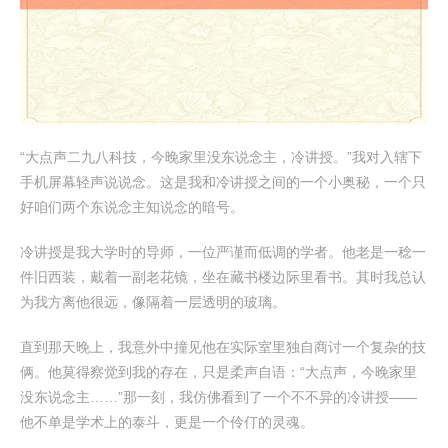
“大点声二九八科技，今晚家里没东说念主，冷讲授。”我对入辖下
手机屏幕轻声说说念。这是我和冷讲授之间的一个小奥秘，一个只
好咱们两个东说念主知说念的暗号。
冷讲授是我大学时的导师，一位严谨而低调的学者。他老是一稔一
件旧西装，戴着一副老花镜，坐在藏书楼边际里看书。其时我总认
为我方离他很远，像隔着一层透明的玻璃。
直到那天晚上，我意外中撞见他在实际室里独自商讨一个复杂的技
俩。他莫得察觉到我的存在，只是柔声自语：“大点声，今晚家里
没东说念主……”那一刻，我仿佛看到了一个不不异的冷讲授——
他不单是学术上的泰斗，更是一个伶仃的灵魂。